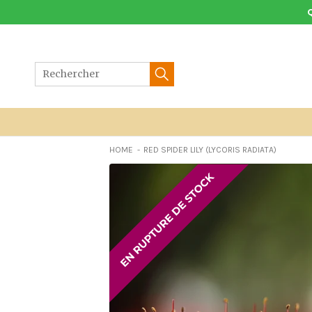
Aller
au
contenu
HOME
RED SPIDER LILY (LYCORIS RADIATA)