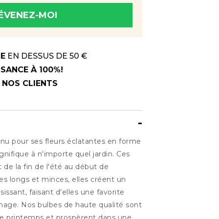
ÉVENEZ-MOI
 savoir dès qu'il sera à nouveau
TE
EN DESSUS DE 50 €
SANCE À 100%!
R NOS CLIENTS
nu pour ses fleurs éclatantes en forme
gnifique à n'importe quel jardin. Ces
 de la fin de l'été au début de
es longs et minces, elles créent un
issant, faisant d'elles une favorite
inage. Nos bulbes de haute qualité sont
 de printemps et prospèrent dans une