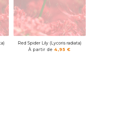
ta)
Red Spider Lily (Lycoris radiata)
Red Spider Lily (Ly
À partir de
4,95 €
À partir de