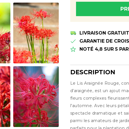
PR
Merci! Nous vous le ferons
disponible
LIVRAISON GRATUI
GARANTIE DE CROIS
NOTÉ 4,8 SUR 5 PA
DESCRIPTION
Le Lis Araignée Rouge, con
Description
d'araignée, est un ajout ma
fleurs complexes fleurissent
l'automne. Avec leurs pétal
spectacle dramatique et sais
parmi les amateurs de jard
parfaits pour la plantation