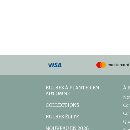
Modes
de
paiement
acceptés
BULBES À PLANTER EN
À 
AUTOMNE
Not
COLLECTIONS
Con
Con
BULBES ÉLITE
Qu
NOUVEAU EN 2026
Nou