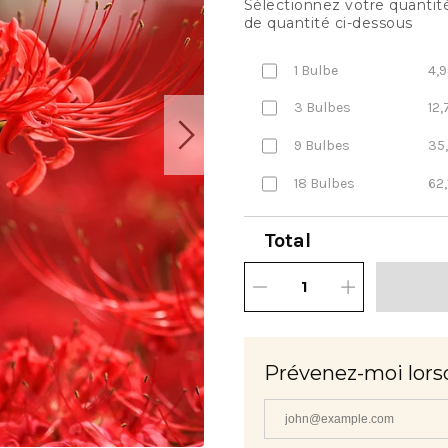
Sélectionnez votre quantité
de quantité ci-dessous
1 Bulbe
4,9
3 Bulbes
12,
9 Bulbes
35
18 Bulbes
62,
Total
Prévenez-moi lors