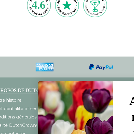
PROPOS DE DUTCHGROWN
SERVICE À LA CLIENTÈLE
re histoire
FAQ
fidentialité et sécurité
Mon compte
ditions générales
Calendrier d’expédition
alité DutchGrown™
Frais d’expédition
s contacter