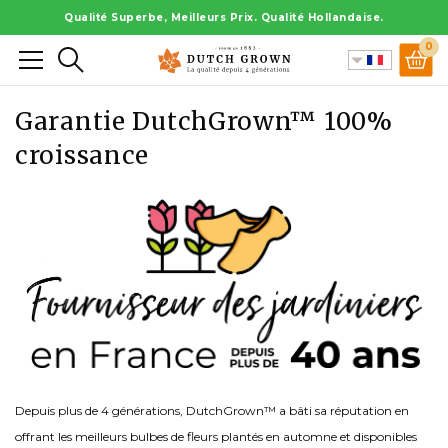
Aller
Qualité Superbe, Meilleurs Prix. Qualité Hollandaise.
au
0
Rechercher
contenu
Garantie DutchGrown™ 100%
croissance
Depuis plus de 4 générations, DutchGrown™ a bâti sa réputation en
offrant les meilleurs bulbes de fleurs plantés en automne et disponibles