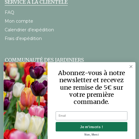
SERVICE À LA CLIENTÈLE
FAQ
Mon compte
Calendrier d’expédition
Frais d’expédition
COMMUNAUTÉ DES JARDINIERS
Le blog DutchGrown
Abonnez-vous à notre
Vidéos
newsletter et recevez
une remise de 5€ sur
votre première
commande.
Email
© 2026 DutchGrown™. Tous droits réservés.
Je m'inscris !
Non, Merci
Modifiez consentement