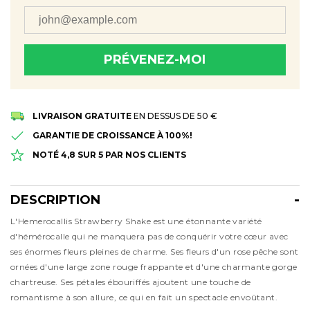
PRÉVENEZ-MOI
Merci! Nous vous le ferons savoir dès qu'il sera à nouveau
disponible
LIVRAISON GRATUITE
EN DESSUS DE 50 €
GARANTIE DE CROISSANCE À 100%!
NOTÉ 4,8 SUR 5 PAR NOS CLIENTS
DESCRIPTION
Description
L'Hemerocallis Strawberry Shake est une étonnante variété
d'hémérocalle qui ne manquera pas de conquérir votre cœur avec
ses énormes fleurs pleines de charme. Ses fleurs d'un rose pêche sont
ornées d'une large zone rouge frappante et d'une charmante gorge
chartreuse. Ses pétales ébouriffés ajoutent une touche de
romantisme à son allure, ce qui en fait un spectacle envoûtant.