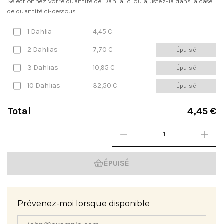
Sélectionnez votre quantité de Dahlia ici ou ajustez-la dans la case
de quantité ci-dessous
1 Dahlia
4,45 €
2 Dahlias
7,70 €
Épuisé
3 Dahlias
10,95 €
Épuisé
10 Dahlias
32,50 €
Épuisé
Total
4,45 €
ÉPUISÉ
Prévenez-moi lorsque disponible