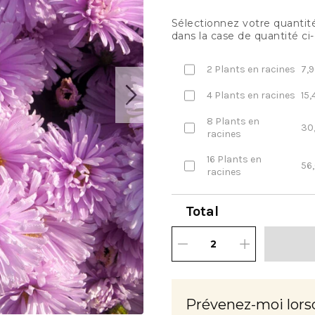
Sélectionnez votre quantité 
dans la case de quantité ci
2 Plants en racines
7,9
4 Plants en racines
15,
8 Plants en
30
racines
16 Plants en
56
racines
Total
Prévenez-moi lors