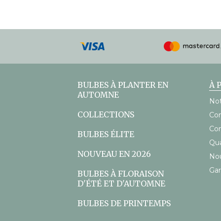
Modes
de
paiement
acceptés
BULBES À PLANTER EN
À 
AUTOMNE
Not
COLLECTIONS
Con
Con
BULBES ÉLITE
Qu
NOUVEAU EN 2026
Nou
Gar
BULBES À FLORAISON
D'ÉTÉ ET D'AUTOMNE
BULBES DE PRINTEMPS