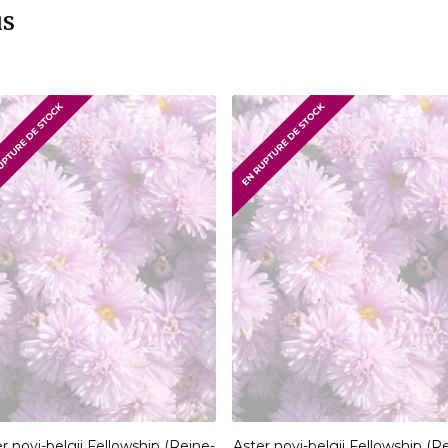
us
r novi-belgii Fellowship (Reine-
Aster novi-belgii Fellowship (R