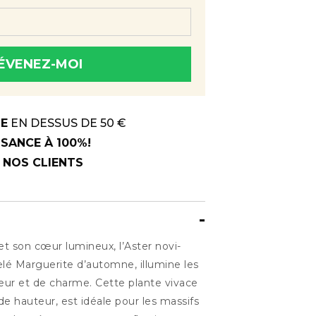
ÉVENEZ-MOI
 savoir dès qu'il sera à nouveau
TE
EN DESSUS DE 50 €
SANCE À 100%!
R NOS CLIENTS
et son cœur lumineux, l’Aster novi-
pelé Marguerite d’automne, illumine les
ur et de charme. Cette plante vivace
e hauteur, est idéale pour les massifs