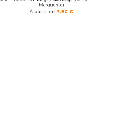
Marguerite)
Marguer
À partir de
7,90 €
À partir de