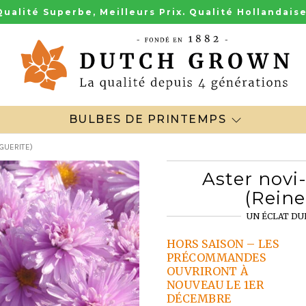
Qualité Superbe, Meilleurs Prix. Qualité Hollandaise
BULBES DE PRINTEMPS
GUERITE)
Aster novi
(Reine
UN ÉCLAT DU
HORS SAISON – LES
PRÉCOMMANDES
OUVRIRONT À
NOUVEAU LE 1ER
DÉCEMBRE