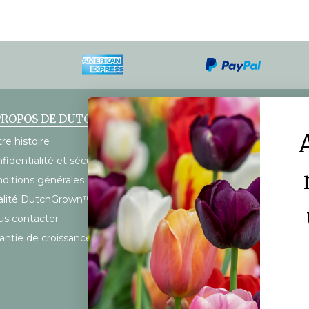
PROPOS DE DUTCHGROWN
SERVICE À LA CLIENTÈLE
re histoire
FAQ
fidentialité et sécurité
Mon compte
ditions générales
Calendrier d’expédition
alité DutchGrown™
Frais d’expédition
s contacter
antie de croissance à 100%