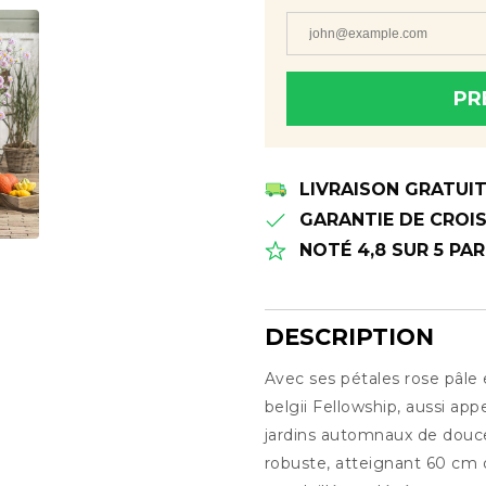
PR
Merci! Nous vous le ferons
disponible
LIVRAISON GRATUI
GARANTIE DE CROIS
NOTÉ 4,8 SUR 5 PA
DESCRIPTION
Avec ses pétales rose pâle 
Description
belgii Fellowship, aussi ap
jardins automnaux de douce
robuste, atteignant 60 cm d