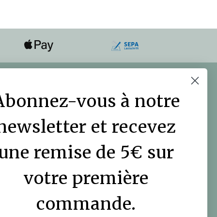
COMMUNAUTÉ DES
JARDINIERS
Abonnez-vous à notre
Le blog DutchGrown
newsletter et recevez
Vidéos
une remise de 5€ sur
votre première
commande.