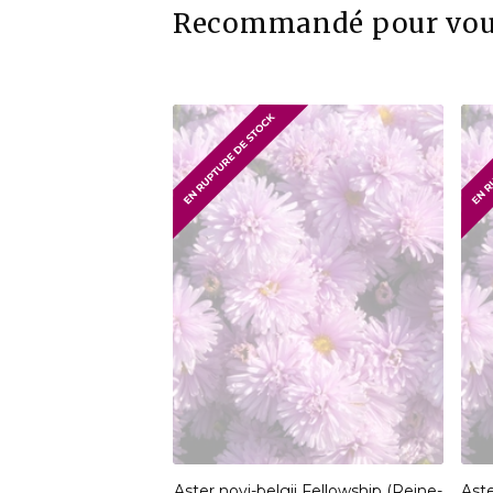
Recommandé pour vo
Aster novi-belgii Fellowship (Reine-
Aste