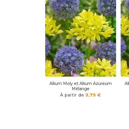
Allium Moly et Allium Azureum
A
Mélange
À partir de
3,75 €