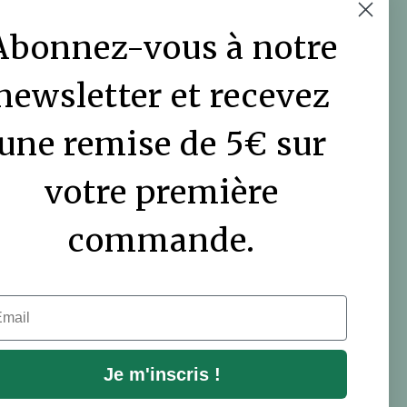
COMMUNAUTÉ DES
JARDINIERS
Abonnez-vous à notre
Le blog DutchGrown
newsletter et recevez
Vidéos
une remise de 5€ sur
votre première
commande.
il
Je m'inscris !