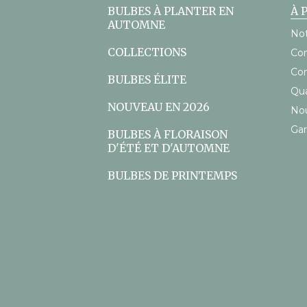
acceptés
BULBES À PLANTER EN
À 
AUTOMNE
Not
COLLECTIONS
Con
Con
BULBES ÉLITE
Qu
NOUVEAU EN 2026
Nou
Gar
BULBES À FLORAISON
D'ÉTÉ ET D'AUTOMNE
BULBES DE PRINTEMPS