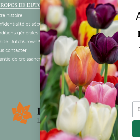
PROPOS DE DUTCHGROWN
SERVICE À LA CLIENTÈLE
re histoire
FAQ
fidentialité et sécurité
Mon compte
ditions générales
Calendrier d’expédition
alité DutchGrown™
Frais d’expédition
s contacter
antie de croissance à 100%
Ema