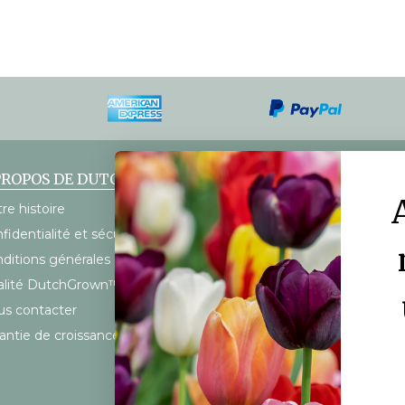
PROPOS DE DUTCHGROWN
SERVICE À LA CLIENTÈLE
re histoire
FAQ
fidentialité et sécurité
Mon compte
ditions générales
Calendrier d’expédition
alité DutchGrown™
Frais d’expédition
s contacter
antie de croissance à 100%