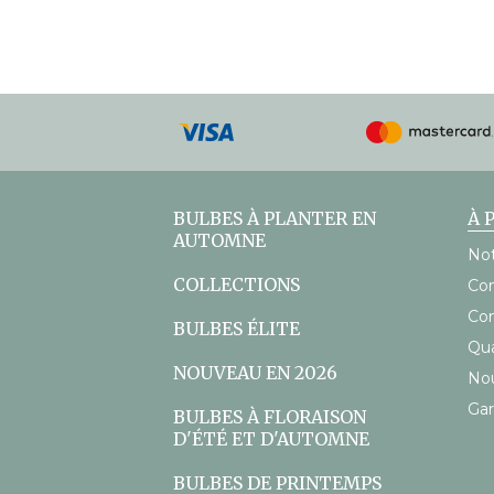
Modes
de
paiement
acceptés
BULBES À PLANTER EN
À 
AUTOMNE
Not
COLLECTIONS
Con
Con
BULBES ÉLITE
Qu
NOUVEAU EN 2026
Nou
Gar
BULBES À FLORAISON
D'ÉTÉ ET D'AUTOMNE
BULBES DE PRINTEMPS