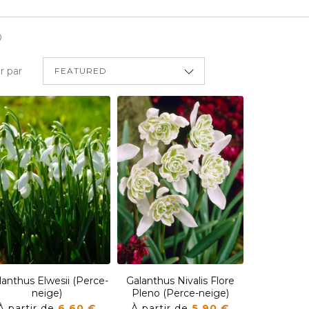
)
er par
lanthus Elwesii (Perce-
Galanthus Nivalis Flore
neige)
Pleno (Perce-neige)
À partir de
6,60 €
À partir de
5,90 €