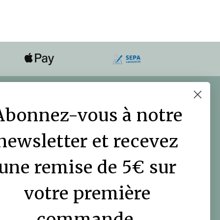
COMMUNAUTÉ DES
JARDINIERS
Abonnez-vous à notre
Le blog DutchGrown
newsletter et recevez
Vidéos
une remise de 5€ sur
votre première
commande.