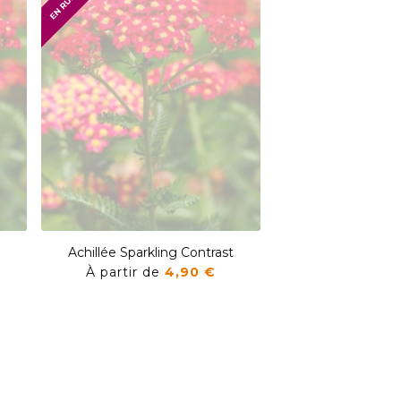
Achillée Sparkling Contrast
Achillée Sparkli
À partir de
4,90 €
À partir de