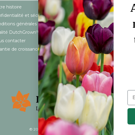
re histoire
FAQ
fidentialité et sécurité
Mon compte
ditions générales
Calendrier d’expédition
alité DutchGrown™
Frais d’expédition
s contacter
antie de croissance à 100%
Ema
© 2026 DutchGrown™. Tous droits réservés.