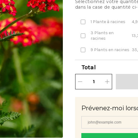
Sélectionnez votre quantité 
dans la case de quantité ci
1 Plante à racines
4,9
3 Plants en
13,
racines
9 Plants en racines
35
Total
Prévenez-moi lors