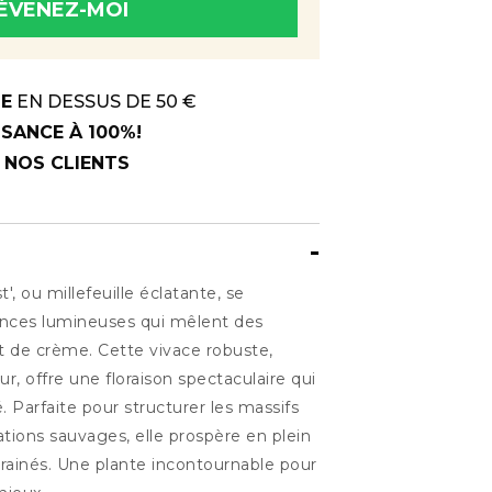
ÉVENEZ-MOI
 savoir dès qu'il sera à nouveau
TE
EN DESSUS DE 50 €
SANCE À 100%!
R NOS CLIENTS
t', ou millefeuille éclatante, se
cences lumineuses qui mêlent des
t de crème. Cette vivace robuste,
, offre une floraison spectaculaire qui
té. Parfaite pour structurer les massifs
ions sauvages, elle prospère en plein
 drainés. Une plante incontournable pour