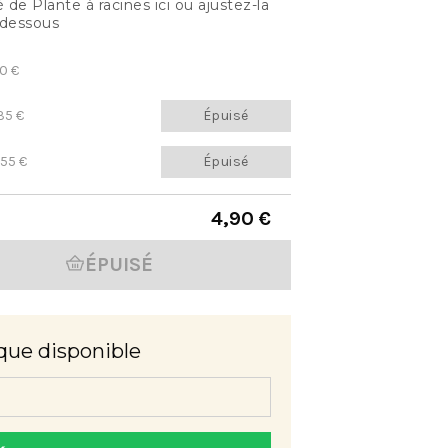
de Plante à racines ici ou ajustez-la
-dessous
0 €
35 €
Épuisé
,55 €
Épuisé
4,90 €
ÉPUISÉ
que disponible