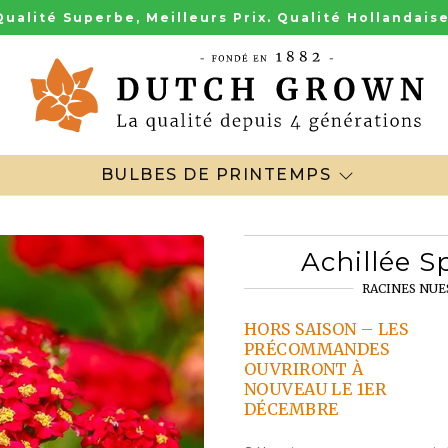
Qualité Superbe, Meilleurs Prix. Qualité Hollandaise
BULBES DE PRINTEMPS
Achillée S
RACINES NUE
HORS SAISON – LES
PRÉCOMMANDES
OUVRIRONT À
NOUVEAU LE 1ER
DÉCEMBRE