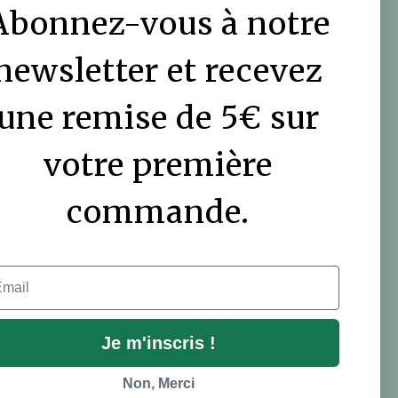
JARDINIERS
Abonnez-vous à notre
Le blog DutchGrown
newsletter et recevez
Vidéos
une remise de 5€ sur
votre première
commande.
il
Je m'inscris !
Non, Merci