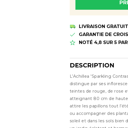
PR
Merci! Nous vous le ferons
disponible
LIVRAISON GRATUI
GARANTIE DE CROIS
NOTÉ 4,8 SUR 5 PA
DESCRIPTION
L’Achillea 'Sparkling Contras
Description
distingue par ses inflores
teintes de rouge, de rose e
atteignant 80 cm de hauteur
attire les papillons tout l’é
ou accompagner des plantat
soleil et dans les sols bien