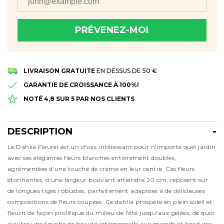
PRÉVENEZ-MOI
Merci! Nous vous le ferons savoir dès qu'il sera à nouveau
disponible
LIVRAISON GRATUITE
EN DESSUS DE 50 €
GARANTIE DE CROISSANCE À 100%!
NOTÉ 4,8 SUR 5 PAR NOS CLIENTS
DESCRIPTION
Description
Le Dahlia Fleurel est un choix intéressant pour n'importe quel jardin
avec ses élégantes fleurs blanches entièrement doubles,
agrémentées d'une touche de crème en leur centre. Ces fleurs
étonnantes, d'une largeur pouvant atteindre 20 cm, reposent sur
de longues tiges robustes, parfaitement adaptées à de délicieuses
compositions de fleurs coupées. Ce dahlia prospère en plein soleil et
fleurit de façon prolifique du milieu de l'été jusqu'aux gelées, de quoi
ajouter une touche de beauté intemporelle aux massifs et bordures