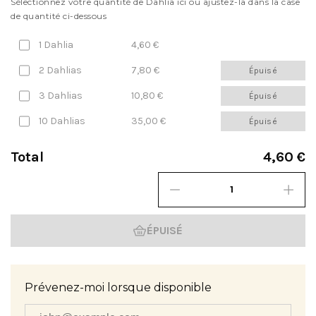
Sélectionnez votre quantité de Dahlia ici ou ajustez-la dans la case
de quantité ci-dessous
1 Dahlia
4,60 €
2 Dahlias
7,80 €
Épuisé
3 Dahlias
10,80 €
Épuisé
10 Dahlias
35,00 €
Épuisé
Total
4,60 €
ÉPUISÉ
Prévenez-moi lorsque disponible